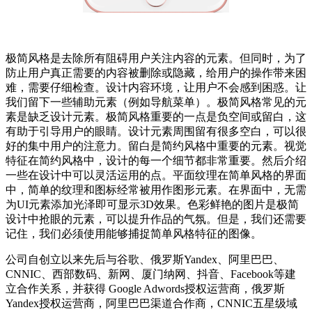
极简风格是去除所有阻碍用户关注内容的元素。但同时，为了
防止用户真正需要的内容被删除或隐藏，给用户的操作带来困
难，需要仔细检查。设计内容环境，让用户不会感到困惑。让
我们留下一些辅助元素（例如导航菜单）。极简风格常见的元
素是缺乏设计元素。极简风格重要的一点是负空间或留白，这
有助于引导用户的眼睛。设计元素周围留有很多空白，可以很
好的集中用户的注意力。留白是简约风格中重要的元素。视觉
特征在简约风格中，设计的每一个细节都非常重要。然后介绍
一些在设计中可以灵活运用的点。平面纹理在简单风格的界面
中，简单的纹理和图标经常被用作图形元素。在界面中，无需
为UI元素添加光泽即可显示3D效果。色彩鲜艳的图片是极简
设计中抢眼的元素，可以提升作品的气氛。但是，我们还需要
记住，我们必须使用能够捕捉简单风格特征的图像。
公司自创立以来先后与谷歌、俄罗斯Yandex、阿里巴巴、
CNNIC、西部数码、新网、厦门纳网、抖音、Facebook等建
立合作关系，并获得 Google Adwords授权运营商，俄罗斯
Yandex授权运营商，阿里巴巴渠道合作商，CNNIC五星级域