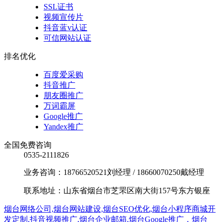
SSL证书
视频宣传片
抖音蓝v认证
可信网站认证
排名优化
百度爱采购
抖音推广
朋友圈推广
万词霸屏
Google推广
Yandex推广
全国免费咨询
0535-2111826
业务咨询：18766520521刘经理 / 18660070250戴经理
联系地址：山东省烟台市芝罘区南大街157号东方银座
烟台网络公司,烟台网站建设,烟台SEO优化,烟台小程序商城开
发定制,抖音视频推广,烟台企业邮箱,烟台Google推广，烟台